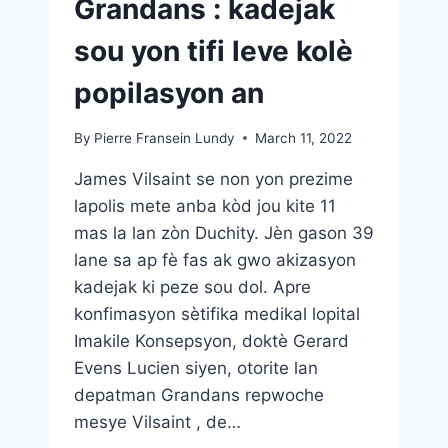
Grandans : kadejak
sou yon tifi leve kolè
popilasyon an
By
Pierre Fransein Lundy
March 11, 2022
James Vilsaint se non yon prezime
lapolis mete anba kòd jou kite 11
mas la lan zòn Duchity. Jèn gason 39
lane sa ap fè fas ak gwo akizasyon
kadejak ki peze sou dol. Apre
konfimasyon sètifika medikal lopital
Imakile Konsepsyon, doktè Gerard
Evens Lucien siyen, otorite lan
depatman Grandans repwoche
mesye Vilsaint , de…