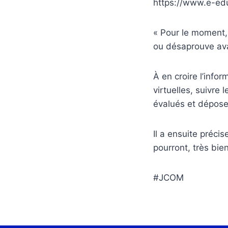
https://www.e-ed
« Pour le moment,
ou désaprouve avan
À en croire l’infor
virtuelles, suivre
évalués et déposer
Il a ensuite préci
pourront, très bie
#JCOM