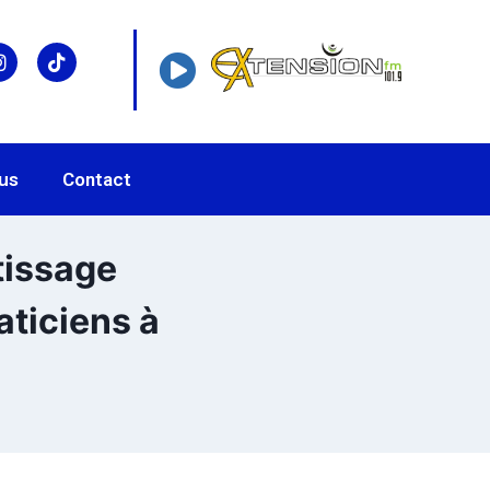
us
Contact
tissage
aticiens à