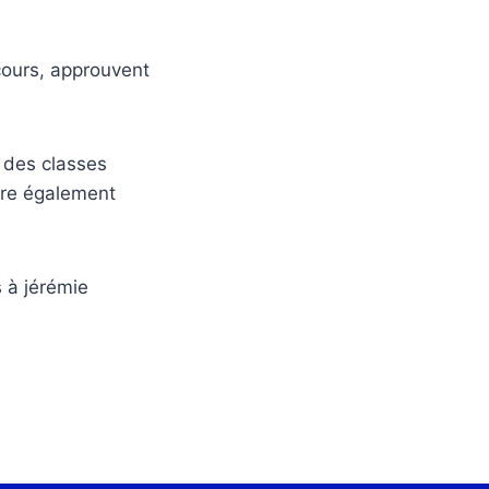
cours, approuvent
à des classes
être également
s à jérémie