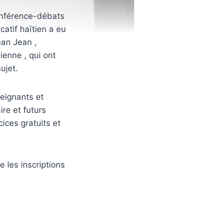
onférence-débats
catif haïtien a eu
ean Jean ,
mienne , qui ont
ujet.
eignants et
re et futurs
ices gratuits et
 les inscriptions