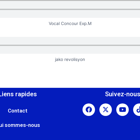
Vocal Concour Exp.M
jako revolisyon
Liens rapides
Suivez-nou
Contact
ui sommes-nous