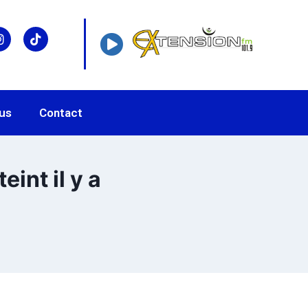
us
Contact
int il y a