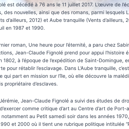
é est décédé à 76 ans le 11 juillet 2017. L’œuvre de l’éc
, des nouvelles, ainsi que des romans, parmi lesquels
ts d’ailleurs, 2012) et Aube tranquille (Vents d’ailleurs, 
uil en 1987 et 1990.
rnier roman, Une heure pour l’éternité, a paru chez Sab
tions, Jean-Claude Fignolé prend pour appui l’histoire éc
le en 1802, à l’époque de l’expédition de Saint-Domingue, 
 pour rétablir l’esclavage. Dans L’Aube tranquille, c’es
e qui part en mission sur l’île, où elle découvre la maléd
is propriétaire d’esclaves.
Jérémie, Jean-Claude Fignolé a suivi des études de droi
’exercer comme critique d’art au Centre d’art de Port-a
 notamment au Petit samedi soir dans les années 1970,
990 et 2000 où il tient une rubrique politique intitulée “