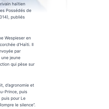
rivain haïtien
 Les Possédés de
2014), publiés
ine Wespieser en
orchée d’Haïti. Il
envoyée par
t une jeune
iction qui pèse sur
t, d’agronomie et
u-Prince, puis
 puis pour Le
Rompre le silence”.