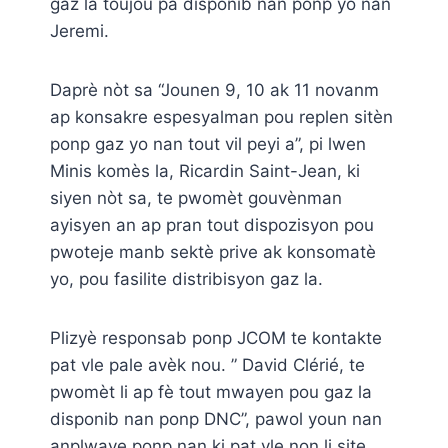
gaz la toujou pa disponib nan ponp yo nan
Jeremi.
Daprè nòt sa “Jounen 9, 10 ak 11 novanm
ap konsakre espesyalman pou replen sitèn
ponp gaz yo nan tout vil peyi a”, pi lwen
Minis komès la, Ricardin Saint-Jean, ki
siyen nòt sa, te pwomèt gouvènman
ayisyen an ap pran tout dispozisyon pou
pwoteje manb sektè prive ak konsomatè
yo, pou fasilite distribisyon gaz la.
Plizyè responsab ponp JCOM te kontakte
pat vle pale avèk nou. ” David Clérié, te
pwomèt li ap fè tout mwayen pou gaz la
disponib nan ponp DNC”, pawol youn nan
anplwaye ponp nan ki pat vle non li site.