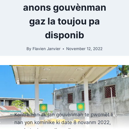
anons gouvènman
gaz la toujou pa
disponib
By
Flavien Janvier
November 12, 2022
Kontrèman ak jan gouvènman te pwomèt li
nan yon kominike ki date 8 novanm 2022,