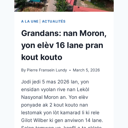
A LA UNE
|
ACTUALITÉS
Grandans: nan Moron,
yon elèv 16 lane pran
kout kouto
By
Pierre Fransein Lundy
March 5, 2026
Jodi jedi 5 mas 2026 lan, yon
ensidan vyolan rive nan Lekòl
Nasyonal Moron an. Yon elèv
ponyade ak 2 kout kouto nan
lestomak yon lòt kamarad li ki rele
Gilot Wilber ki gen anviwon 14 lane.