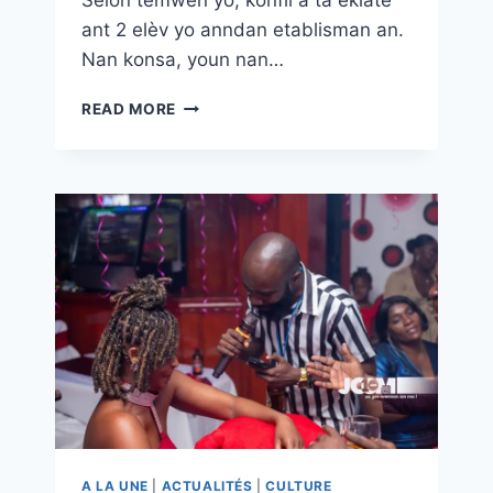
Selon temwen yo, konfli a ta eklate
ant 2 elèv yo anndan etablisman an.
Nan konsa, youn nan…
READ MORE
A LA UNE
|
ACTUALITÉS
|
CULTURE