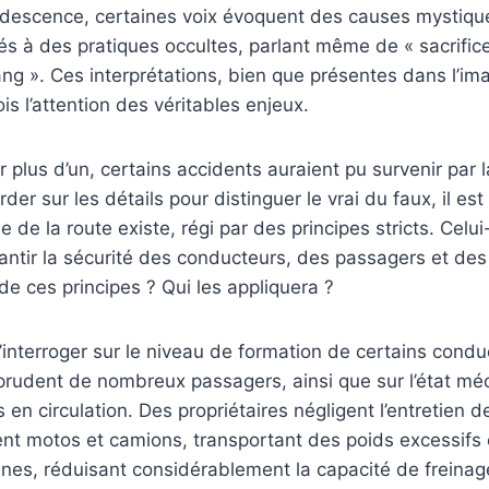
udescence, certaines voix évoquent des causes mystique
és à des pratiques occultes, parlant même de « sacrific
g ». Ces interprétations, bien que présentes dans l’imag
is l’attention des véritables enjeux.
ur plus d’un, certains accidents auraient pu survenir par l
der sur les détails pour distinguer le vrai du faux, il es
 de la route existe, régi par des principes stricts. Celui-
ntir la sécurité des conducteurs, des passagers et des 
e ces principes ? Qui les appliquera ?
 s’interroger sur le niveau de formation de certains condu
udent de nombreux passagers, ainsi que sur l’état mé
 en circulation. Des propriétaires négligent l’entretien d
ent motos et camions, transportant des poids excessifs 
es, réduisant considérablement la capacité de freinage 