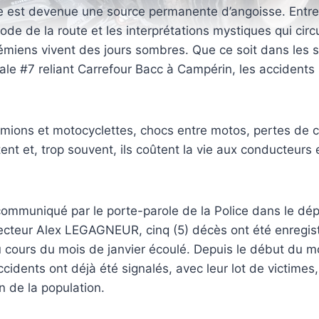
te est devenue une source permanente d’angoisse. Entre
ode de la route et les interprétations mystiques qui circ
rémiens vivent des jours sombres. Que ce soit dans les s
nale #7 reliant Carrefour Bacc à Campérin, les accidents 
camions et motocyclettes, chocs entre motos, pertes de 
ent et, trop souvent, ils coûtent la vie aux conducteurs e
communiqué par le porte-parole de la Police dans le dé
ecteur Alex LEGAGNEUR, cinq (5) décès ont été enregist
 cours du mois de janvier écoulé. Depuis le début du mo
ccidents ont déjà été signalés, avec leur lot de victimes
n de la population.