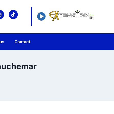
us
Contact
cauchemar