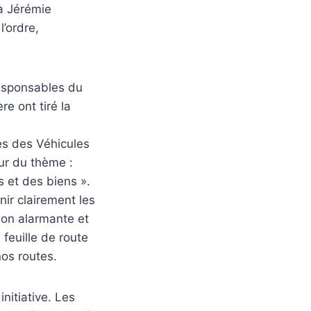
 à Jérémie
l’ordre,
responsables du
re ont tiré la
ces des Véhicules
our du thème :
s et des biens ».
nir clairement les
ion alarmante et
 feuille de route
nos routes.
nitiative. Les