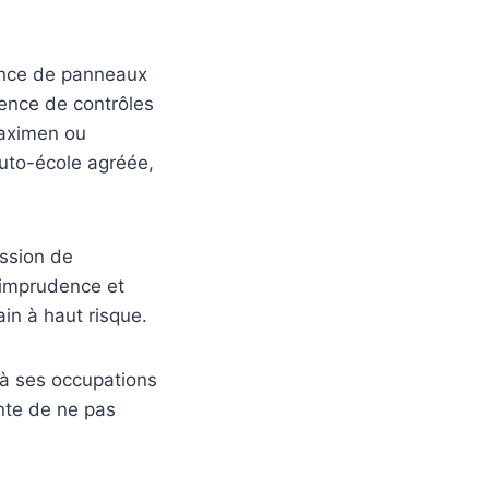
sance de panneaux
sence de contrôles
otaximen ou
auto-école agréée,
ession de
, imprudence et
ain à haut risque.
 à ses occupations
ante de ne pas