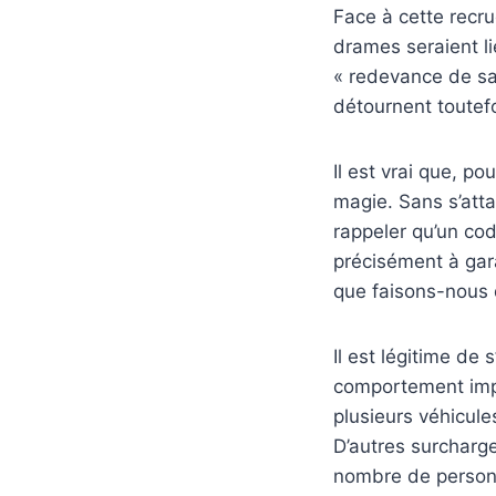
Face à cette recr
drames seraient li
« redevance de san
détournent toutefo
Il est vrai que, po
magie. Sans s’attar
rappeler qu’un code
précisément à gara
que faisons-nous d
Il est légitime de
comportement impr
plusieurs véhicules
D’autres surcharg
nombre de personn