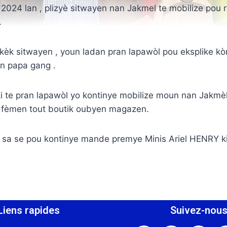
 2024 lan , plizyè sitwayen nan Jakmel te mobilize pou
.
èk sitwayen , youn ladan pran lapawòl pou eksplike k
n papa gang .
 te pran lapawòl yo kontinye mobilize moun nan Jakmèl
 fèmen tout boutik oubyen magazen.
 sa se pou kontinye mande premye Minis Ariel HENRY k
Liens rapides
Suivez-nou