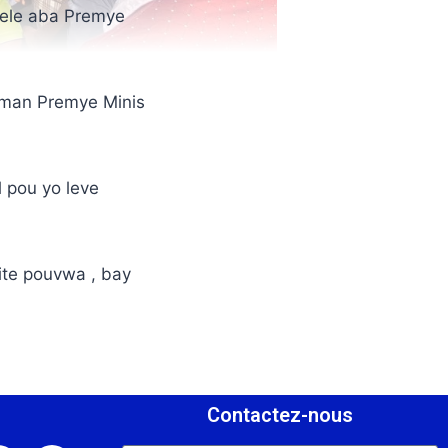
 rele aba Premye
òman Premye Minis
 pou yo leve
ite pouvwa , bay
s
Contactez-nous