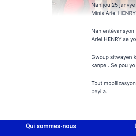
Nan jou 25 janvye
Minis Ariel HENRY
Nan entèvansyon k
Ariel HENRY se yo
Gwoup sitwayen ki
kanpe . Se pou yo
Tout mobilizasyon
peyi a.
Qui sommes-nous