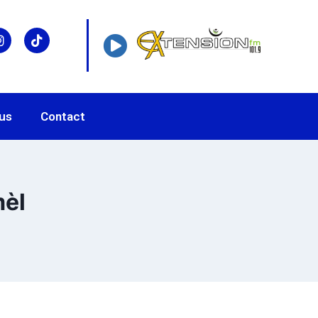
us
Contact
mèl