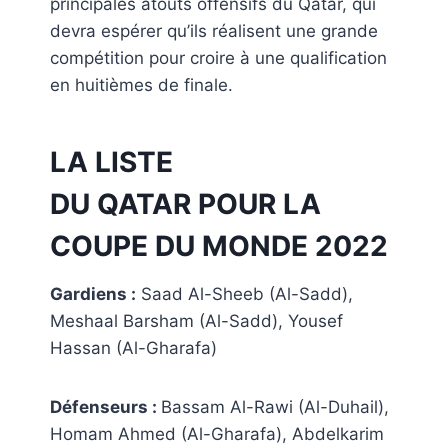
principales atouts offensifs du Qatar, qui
devra espérer qu’ils réalisent une grande
compétition pour croire à une qualification
en huitièmes de finale.
LA LISTE
DU
QATAR
POUR LA
COUPE DU MONDE 2022
Gardiens :
Saad Al-Sheeb (Al-Sadd),
Meshaal Barsham (Al-Sadd), Yousef
Hassan (Al-Gharafa)
Défenseurs :
Bassam Al-Rawi (Al-Duhail),
Homam Ahmed (Al-Gharafa), Abdelkarim