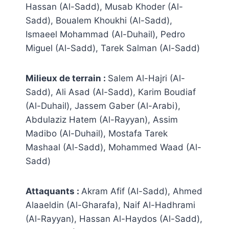
Hassan (Al-Sadd), Musab Khoder (Al-
Sadd), Boualem Khoukhi (Al-Sadd),
Ismaeel Mohammad (Al-Duhail), Pedro
Miguel (Al-Sadd), Tarek Salman (Al-Sadd)
Milieux de terrain :
Salem Al-Hajri (Al-
Sadd), Ali Asad (Al-Sadd), Karim Boudiaf
(Al-Duhail), Jassem Gaber (Al-Arabi),
Abdulaziz Hatem (Al-Rayyan), Assim
Madibo (Al-Duhail), Mostafa Tarek
Mashaal (Al-Sadd), Mohammed Waad (Al-
Sadd)
Attaquants :
Akram Afif (Al-Sadd), Ahmed
Alaaeldin (Al-Gharafa), Naif Al-Hadhrami
(Al-Rayyan), Hassan Al-Haydos (Al-Sadd),