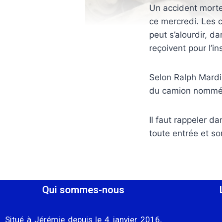
Un accident mortel
ce mercredi. Les ch
peut s’alourdir, d
reçoivent pour l’i
Selon Ralph Mardil
du camion nommé S
Il faut rappeler d
toute entrée et sor
Qui sommes-nous
Situé à Jérémie depuis le 4 janvier 2016,