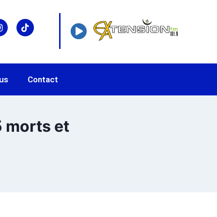
us
Contact
5 morts et