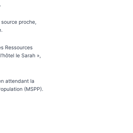
.
 source proche,
e.
des Ressources
hôtel le Sarah »,
n attendant la
 Population (MSPP).