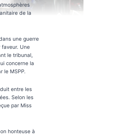
 atmosphères
anitaire de la
t dans une guerre
 faveur. Une
t le tribunal,
ui concerne la
ar le MSPP.
duit entre les
iées. Selon les
reçue par Miss
tion honteuse à